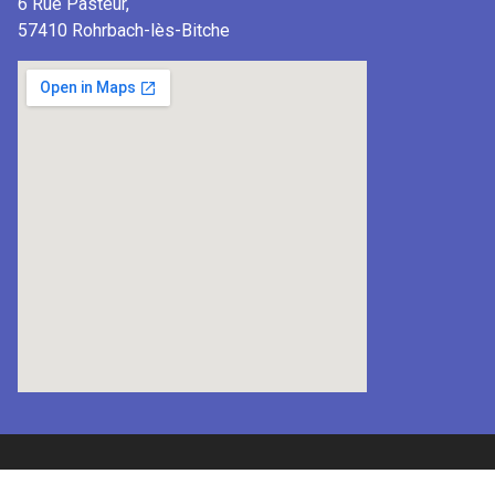
6 Rue Pasteur,
57410 Rohrbach-lès-Bitche