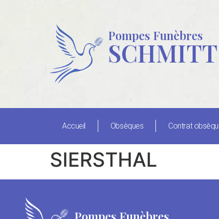
Pompes Funèbres
SCHMITT
Accueil
Obsèques
Contrat obsèq
SIERSTHAL
Pompes Funèbres