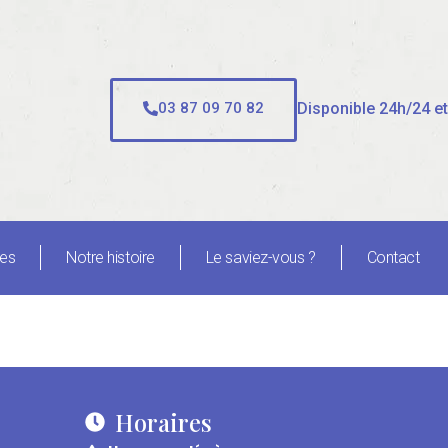
Disponible 24h/24 et
03 87 09 70 82
ues
Notre histoire
Le saviez-vous ?
Contact
Horaires