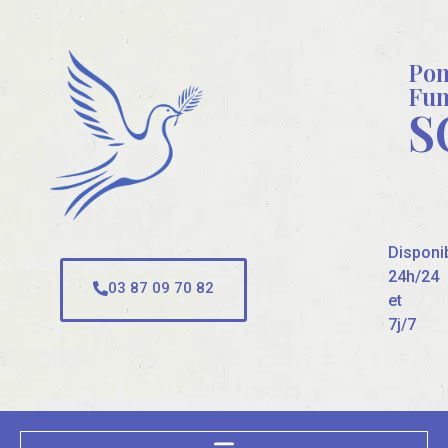
Po
Fun
S
Disponi
24h/24
03 87 09 70 82
et
7j/7